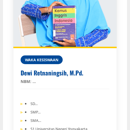
WAKA KESISWAAN
Dewi Retnaningsih, M.Pd.
NBM: …
SD…
SMP…
SMA…
S1 Universitas Negeri Yogyakarta