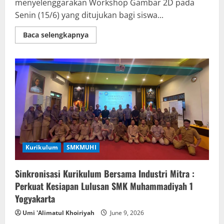
menyelenggarakan Workshop Gambar 2D pada
Senin (15/6) yang ditujukan bagi siswa...
Read
Baca selengkapnya
more
about
Workshop
Gambar
2D:
Mengembangkan
Kreativitas
dan
Keterampilan
Visual
Siswa
DKV
dan
Animasi
Kurikulum
SMKMUHI
Sinkronisasi Kurikulum Bersama Industri Mitra :
Perkuat Kesiapan Lulusan SMK Muhammadiyah 1
Yogyakarta
Umi 'Alimatul Khoiriyah
June 9, 2026