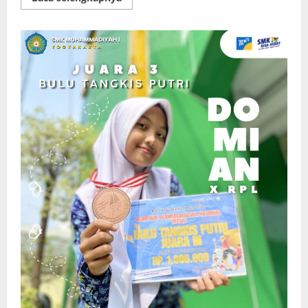
more
about
Menebar
Maslahat,
Menguatkan
Kepedulian:
Pelaksanaan
Ibadah
Qurban
1447
H
SMK
Muhammadiyah
1
Yogyakarta