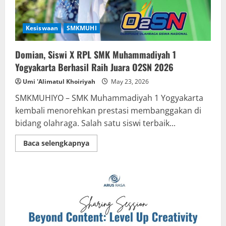
Kesiswaan
SMKMUHI
Domian, Siswi X RPL SMK Muhammadiyah 1
Yogyakarta Berhasil Raih Juara O2SN 2026
Umi 'Alimatul Khoiriyah
May 23, 2026
SMKMUHIYO – SMK Muhammadiyah 1 Yogyakarta
kembali menorehkan prestasi membanggakan di
bidang olahraga. Salah satu siswi terbaik...
Read
Baca selengkapnya
more
about
Domian,
Siswi
X
RPL
SMK
Muhammadiyah
1
Yogyakarta
Berhasil