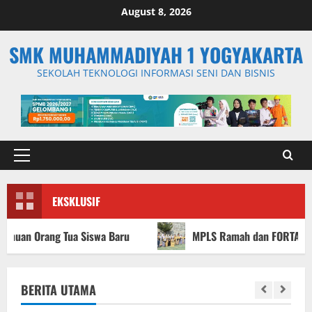
Skip
August 8, 2026
to
content
SMK MUHAMMADIYAH 1 YOGYAKARTA
SEKOLAH TEKNOLOGI INFORMASI SENI DAN BISNIS
Primary
Menu
EKSKLUSIF
a Baru
MPLS Ramah dan FORTASI SMK Muhammadiyah 1 Yo
BERITA UTAMA