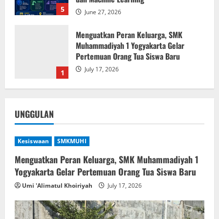
5
June 27, 2026
Menguatkan Peran Keluarga, SMK
Muhammadiyah 1 Yogyakarta Gelar
Pertemuan Orang Tua Siswa Baru
July 17, 2026
1
MPLS Ramah dan FORTASI SMK
Muhammadiyah 1 Yogyakarta Resmi
UNGGULAN
Dibuka, Sambut Siswa Baru Tahun Ajaran
2026/2027
2
July 14, 2026
Kesiswaan
SMKMUHI
Pengumuman Hasil Seleksi Sistem
Menguatkan Peran Keluarga, SMK Muhammadiyah 1
Penerimaan Murid Baru SMK
Yogyakarta Gelar Pertemuan Orang Tua Siswa Baru
Muhammadiyah 1 Yogyakarta Tahun
Umi 'Alimatul Khoiriyah
July 17, 2026
Pelajaran 2026/2027
3
July 3, 2026