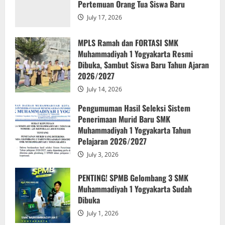
3
Pertemuan Orang Tua Siswa Baru
July 3, 2026
July 17, 2026
PENTING! SPMB Gelombang 3 SMK
Muhammadiyah 1 Yogyakarta Sudah
MPLS Ramah dan FORTASI SMK
Dibuka
Muhammadiyah 1 Yogyakarta Resmi
Dibuka, Sambut Siswa Baru Tahun Ajaran
July 1, 2026
4
2026/2027
Sosialisasi Pembelajaran Marshall
July 14, 2026
Cavendish Singapura : Bekali Siswa SMK
Pengumuman Hasil Seleksi Sistem
Muhiyo dengan Wawasan AI, Robotik,
Penerimaan Murid Baru SMK
dan Machine Learning
Muhammadiyah 1 Yogyakarta Tahun
5
June 27, 2026
Pelajaran 2026/2027
July 3, 2026
Menguatkan Peran Keluarga, SMK
Muhammadiyah 1 Yogyakarta Gelar
PENTING! SPMB Gelombang 3 SMK
Pertemuan Orang Tua Siswa Baru
Muhammadiyah 1 Yogyakarta Sudah
July 17, 2026
1
Dibuka
July 1, 2026
MPLS Ramah dan FORTASI SMK