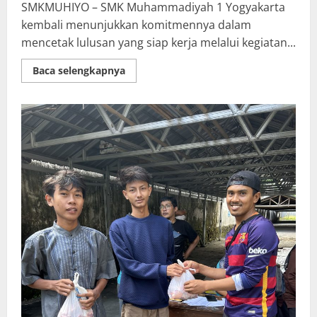
SMKMUHIYO – SMK Muhammadiyah 1 Yogyakarta
kembali menunjukkan komitmennya dalam
mencetak lulusan yang siap kerja melalui kegiatan...
Read
Baca selengkapnya
more
about
Sinkronisasi
Kurikulum
Bersama
Industri
Mitra
:
Perkuat
Kesiapan
Lulusan
SMK
Muhammadiyah
1
Yogyakarta