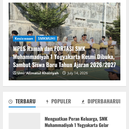
Kesiswaan
SMKMUHI
MPLS Ramah dan FORTASI SMK
Muhammadiyah 1 Yogyakarta Resmi Dibuka,
Sambut Siswa Baru Tahun Ajaran 2026/2027
MPLS Ramah dan FORTASI SMK
Umi 'Alimatul Khoiriyah
July 14, 2026
Muhammadiyah 1 Yogyakarta Resmi
Dibuka, Sambut Siswa Baru Tahun Ajaran
2026/2027
2
July 14, 2026
TERBARU
POPULER
DIPERBAHARUI
Pengumuman Hasil Seleksi Sistem
Penerimaan Murid Baru SMK
Muhammadiyah 1 Yogyakarta Tahun
Menguatkan Peran Keluarga, SMK
Pelajaran 2026/2027
Muhammadiyah 1 Yogyakarta Gelar