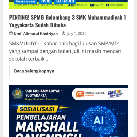
Kesiswaan
PPDB
SMKMUHI
PENTING! SPMB Gelombang 3 SMK Muhammadiyah 1
Yogyakarta Sudah Dibuka
Umi 'Alimatul Khoiriyah
July 1, 2026
SMKMUHIYO – Kabar baik bagi lulusan SMP/MTs
yang sampai dengan bulan Juli ini masih mencari
sekolah terbaik...
Read
Baca selengkapnya
more
about
PENTING!
SPMB
Gelombang
3
SMK
Muhammadiyah
1
Yogyakarta
Sudah
Dibuka