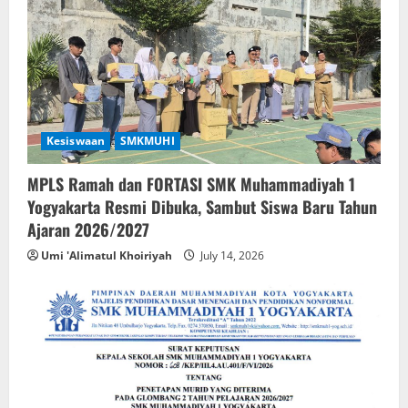
PENTING! SPMB Gelombang 3 SMK
Muhammadiyah 1 Yogyakarta Sudah
Dibuka
July 1, 2026
4
Sosialisasi Pembelajaran Marshall
Cavendish Singapura : Bekali Siswa SMK
Kesiswaan
SMKMUHI
Muhiyo dengan Wawasan AI, Robotik,
dan Machine Learning
MPLS Ramah dan FORTASI SMK Muhammadiyah 1
5
Yogyakarta Resmi Dibuka, Sambut Siswa Baru Tahun
June 27, 2026
Ajaran 2026/2027
Umi 'Alimatul Khoiriyah
July 14, 2026