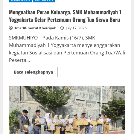
Menguatkan Peran Keluarga, SMK Muhammadiyah 1
Yogyakarta Gelar Pertemuan Orang Tua Siswa Baru
Umi 'Alimatul Khoiriyah
July 17, 2026
SMKMUHIYO – Pada Kamis (16/7), SMK
Muhammadiyah 1 Yogyakarta menyelenggarakan
kegiatan Sosialisasi dan Pertemuan Orang Tua/Wali
Peserta...
Read
Baca selengkapnya
more
about
Menguatkan
Peran
Keluarga,
SMK
Muhammadiyah
1
Yogyakarta
Gelar
Pertemuan
Orang
Tua
Siswa