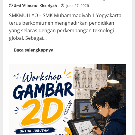
Umi 'Alimatul Khoiriyah
June 27, 2026
SMKMUHIYO – SMK Muhammadiyah 1 Yogyakarta
terus berkomitmen menghadirkan pendidikan
yang selaras dengan perkembangan teknologi
global. Sebagai...
Read
Baca selengkapnya
more
about
Sosialisasi
Pembelajaran
Marshall
Cavendish
Singapura
:
Bekali
Siswa
SMK
Muhiyo
dengan
Wawasan
AI,
Robotik,
dan
Machine
Learning