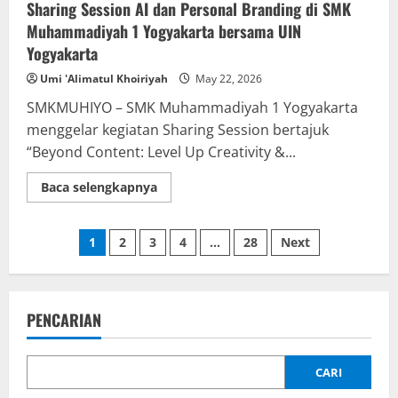
Sharing Session AI dan Personal Branding di SMK
Muhammadiyah 1 Yogyakarta bersama UIN
Yogyakarta
Umi 'Alimatul Khoiriyah
May 22, 2026
SMKMUHIYO – SMK Muhammadiyah 1 Yogyakarta
menggelar kegiatan Sharing Session bertajuk
“Beyond Content: Level Up Creativity &...
Read
Baca selengkapnya
more
about
Sharing
Posts
Session
1
2
3
4
…
28
Next
AI
dan
pagination
Personal
Branding
di
SMK
PENCARIAN
Muhammadiyah
1
Yogyakarta
bersama
UIN
CARI
Yogyakarta