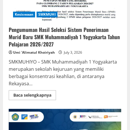
Dibuka,
Sambut
Siswa
Baru
Kesiswaan
SMKMUHI
Tahun
Ajaran
2026/2027
Pengumuman Hasil Seleksi Sistem Penerimaan
Murid Baru SMK Muhammadiyah 1 Yogyakarta Tahun
Pelajaran 2026/2027
Umi 'Alimatul Khoiriyah
July 3, 2026
SMKMUHIYO – SMK Muhammadiyah 1 Yogyakarta
merupakan sekolah kejuruan yang memiliki
berbagai konsentrasi keahlian, di antaranya
Rekayasa...
Read
Baca selengkapnya
more
about
Pengumuman
Hasil
Seleksi
Sistem
Penerimaan
Murid