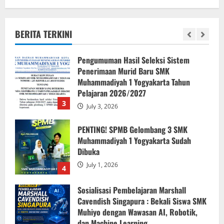
Muhammadiyah 1 Yogyakarta Resmi
Dibuka, Sambut Siswa Baru Tahun Ajaran
2026/2027
BERITA TERKINI
2
July 14, 2026
Pengumuman Hasil Seleksi Sistem
Penerimaan Murid Baru SMK
Muhammadiyah 1 Yogyakarta Tahun
Pelajaran 2026/2027
3
July 3, 2026
PENTING! SPMB Gelombang 3 SMK
Muhammadiyah 1 Yogyakarta Sudah
Dibuka
July 1, 2026
4
Sosialisasi Pembelajaran Marshall
Cavendish Singapura : Bekali Siswa SMK
Muhiyo dengan Wawasan AI, Robotik,
dan Machine Learning