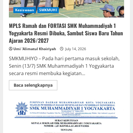
Baru
Kesiswaan
SMKMUHI
MPLS Ramah dan FORTASI SMK Muhammadiyah 1
Yogyakarta Resmi Dibuka, Sambut Siswa Baru Tahun
Ajaran 2026/2027
Umi 'Alimatul Khoiriyah
July 14, 2026
SMKMUHIYO – Pada hari pertama masuk sekolah,
Senin (13/7) SMK Muhammadiyah 1 Yogyakarta
secara resmi membuka kegiatan...
Read
Baca selengkapnya
more
about
MPLS
Ramah
dan
FORTASI
SMK
Muhammadiyah
1
Yogyakarta
Resmi