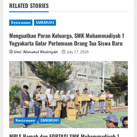
v
RELATED STORIES
i
Kesiswaan
SMKMUHI
g
Menguatkan Peran Keluarga, SMK Muhammadiyah 1
Yogyakarta Gelar Pertemuan Orang Tua Siswa Baru
a
Umi 'Alimatul Khoiriyah
July 17, 2026
t
i
o
n
Kesiswaan
SMKMUHI
MPLS Ramah dan FORTASI SMK Muhammadiyah 1