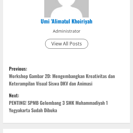
Umi 'Alimatul Khoiriyah
Administrator
View All Posts
P
Previous:
o
Workshop Gambar 2D: Mengembangkan Kreativitas dan
Keterampilan Visual Siswa DKV dan Animasi
s
Next:
t
PENTING! SPMB Gelombang 3 SMK Muhammadiyah 1
Yogyakarta Sudah Dibuka
n
a