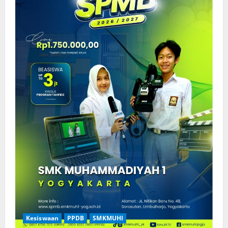
Kesiswaan
PPDB
SMKMUHI