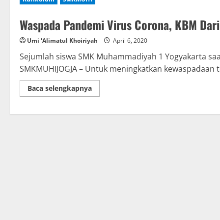
Waspada Pandemi Virus Corona, KBM Dari
Umi 'Alimatul Khoiriyah
April 6, 2020
Sejumlah siswa SMK Muhammadiyah 1 Yogyakarta saa
SMKMUHIJOGJA – Untuk meningkatkan kewaspadaan te
Read
Baca selengkapnya
more
about
Waspada
Pandemi
Virus
Corona,
KBM
Daring
Diperpanjang
Hingga
22
April
2020