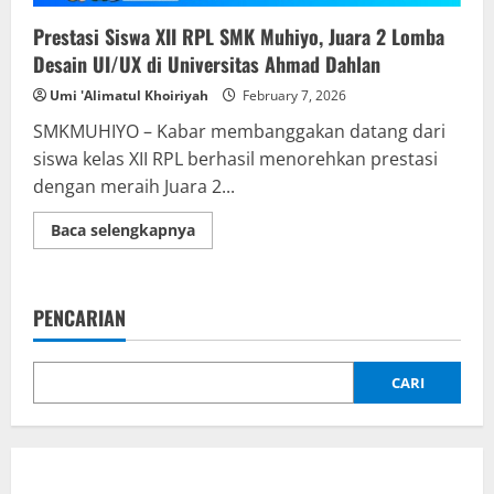
Prestasi Siswa XII RPL SMK Muhiyo, Juara 2 Lomba
Desain UI/UX di Universitas Ahmad Dahlan
Umi 'Alimatul Khoiriyah
February 7, 2026
SMKMUHIYO – Kabar membanggakan datang dari
siswa kelas XII RPL berhasil menorehkan prestasi
dengan meraih Juara 2...
Read
Baca selengkapnya
more
about
Prestasi
Siswa
XII
PENCARIAN
RPL
SMK
Muhiyo,
Juara
2
CARI
Lomba
Desain
UI/UX
di
Universitas
Ahmad
Dahlan