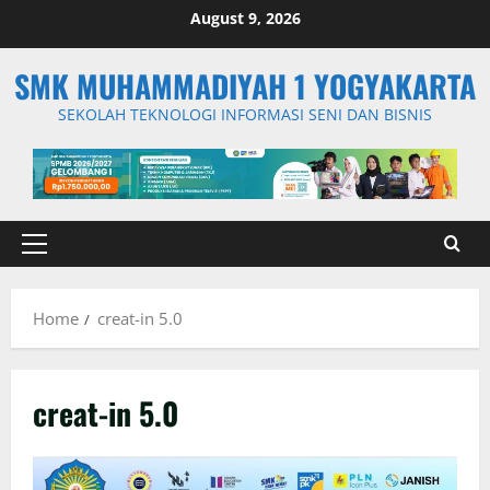
Skip
August 9, 2026
to
content
SMK MUHAMMADIYAH 1 YOGYAKARTA
SEKOLAH TEKNOLOGI INFORMASI SENI DAN BISNIS
Primary
Menu
Home
creat-in 5.0
creat-in 5.0