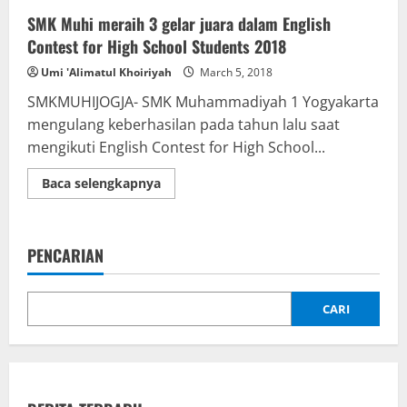
SMK Muhi meraih 3 gelar juara dalam English
Contest for High School Students 2018
Umi 'Alimatul Khoiriyah
March 5, 2018
SMKMUHIJOGJA- SMK Muhammadiyah 1 Yogyakarta
mengulang keberhasilan pada tahun lalu saat
mengikuti English Contest for High School...
Read
Baca selengkapnya
more
about
SMK
Muhi
meraih
PENCARIAN
3
gelar
juara
dalam
English
CARI
Contest
for
High
School
Students
2018