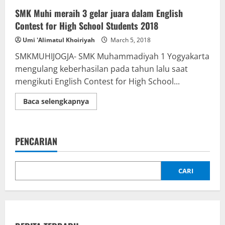
SMK Muhi meraih 3 gelar juara dalam English
Contest for High School Students 2018
Umi 'Alimatul Khoiriyah
March 5, 2018
SMKMUHIJOGJA- SMK Muhammadiyah 1 Yogyakarta
mengulang keberhasilan pada tahun lalu saat
mengikuti English Contest for High School...
Read
Baca selengkapnya
more
about
SMK
Muhi
meraih
PENCARIAN
3
gelar
juara
dalam
English
CARI
Contest
for
High
School
Students
2018