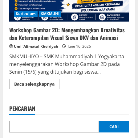
Kurikulum
SMKMUHI
Workshop Gambar 2D: Mengembangkan Kreativitas
dan Keterampilan Visual Siswa DKV dan Animasi
Umi 'Alimatul Khoiriyah
June 16, 2026
SMKMUHIYO – SMK Muhammadiyah 1 Yogyakarta
menyelenggarakan Workshop Gambar 2D pada
Senin (15/6) yang ditujukan bagi siswa...
Read
Baca selengkapnya
more
about
Workshop
Gambar
2D:
PENCARIAN
Mengembangkan
Kreativitas
dan
Keterampilan
Visual
CARI
Siswa
DKV