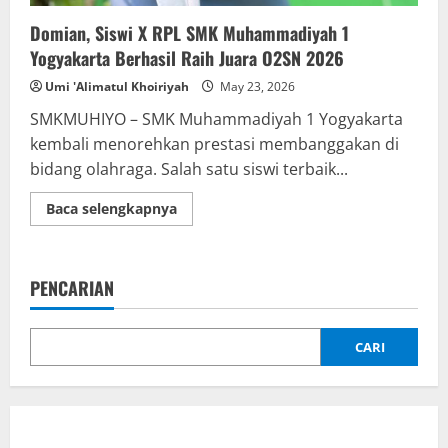
Domian, Siswi X RPL SMK Muhammadiyah 1
Yogyakarta Berhasil Raih Juara O2SN 2026
Umi 'Alimatul Khoiriyah
May 23, 2026
SMKMUHIYO – SMK Muhammadiyah 1 Yogyakarta
kembali menorehkan prestasi membanggakan di
bidang olahraga. Salah satu siswi terbaik...
Read
Baca selengkapnya
more
about
Domian,
Siswi
X
PENCARIAN
RPL
SMK
Muhammadiyah
1
Yogyakarta
CARI
Berhasil
Raih
Juara
O2SN
2026