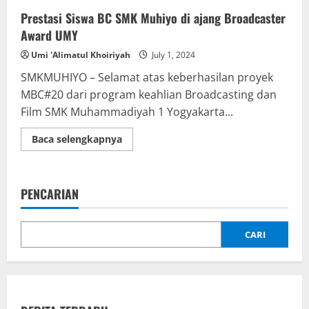
Prestasi Siswa BC SMK Muhiyo di ajang Broadcaster
Award UMY
Umi 'Alimatul Khoiriyah
July 1, 2024
SMKMUHIYO – Selamat atas keberhasilan proyek
MBC#20 dari program keahlian Broadcasting dan
Film SMK Muhammadiyah 1 Yogyakarta...
Read
Baca selengkapnya
more
about
Prestasi
Siswa
BC
PENCARIAN
SMK
Muhiyo
di
ajang
Broadcaster
CARI
Award
UMY