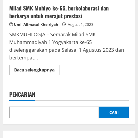
Milad SMK Muhiyo ke-65, berkolaborasi dan
berkarya untuk merajut prestasi
Umi 'Alimatul Khoiriyah
August 1, 2023
SMKMUHIJOGJA – Semarak Milad SMK
Muhammadiyah 1 Yogyakarta ke-65
diselenggarakan pada Selasa, 1 Agustus 2023 dan
bertempat...
Read
Baca selengkapnya
more
about
Milad
SMK
Muhiyo
PENCARIAN
ke-
65,
berkolaborasi
dan
berkarya
CARI
untuk
merajut
prestasi