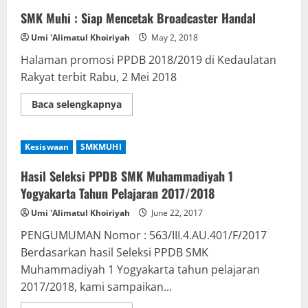
SMK Muhi : Siap Mencetak Broadcaster Handal
Umi 'Alimatul Khoiriyah
May 2, 2018
Halaman promosi PPDB 2018/2019 di Kedaulatan
Rakyat terbit Rabu, 2 Mei 2018
Read
Baca selengkapnya
more
about
SMK
Muhi
Kesiswaan
SMKMUHI
:
Siap
Mencetak
Hasil Seleksi PPDB SMK Muhammadiyah 1
Broadcaster
Handal
Yogyakarta Tahun Pelajaran 2017/2018
Umi 'Alimatul Khoiriyah
June 22, 2017
PENGUMUMAN Nomor : 563/III.4.AU.401/F/2017
Berdasarkan hasil Seleksi PPDB SMK
Muhammadiyah 1 Yogyakarta tahun pelajaran
2017/2018, kami sampaikan...