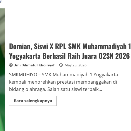
Domian, Siswi X RPL SMK Muhammadiyah 1
Yogyakarta Berhasil Raih Juara O2SN 2026
Umi 'Alimatul Khoiriyah
May 23, 2026
SMKMUHIYO – SMK Muhammadiyah 1 Yogyakarta
kembali menorehkan prestasi membanggakan di
bidang olahraga. Salah satu siswi terbaik...
Read
Baca selengkapnya
more
about
Domian,
Siswi
X
RPL
SMK