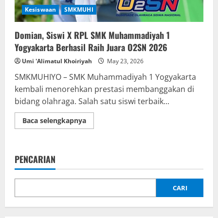
Kesiswaan
SMKMUHI
Domian, Siswi X RPL SMK Muhammadiyah 1
Yogyakarta Berhasil Raih Juara O2SN 2026
Umi 'Alimatul Khoiriyah
May 23, 2026
SMKMUHIYO – SMK Muhammadiyah 1 Yogyakarta
kembali menorehkan prestasi membanggakan di
bidang olahraga. Salah satu siswi terbaik...
Read
Baca selengkapnya
more
about
Domian,
Siswi
X
PENCARIAN
RPL
SMK
Muhammadiyah
1
Yogyakarta
CARI
Berhasil
Raih
Juara
O2SN