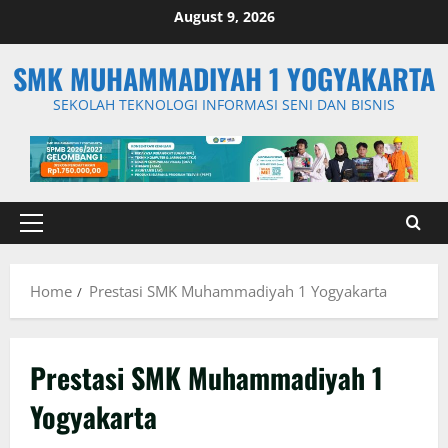
Skip
August 9, 2026
to
content
SMK MUHAMMADIYAH 1 YOGYAKARTA
SEKOLAH TEKNOLOGI INFORMASI SENI DAN BISNIS
Primary
Menu
Home
Prestasi SMK Muhammadiyah 1 Yogyakarta
Prestasi SMK Muhammadiyah 1
Yogyakarta