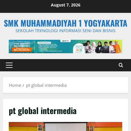
Skip
August 7, 2026
to
content
SMK MUHAMMADIYAH 1 YOGYAKARTA
SEKOLAH TEKNOLOGI INFORMASI SENI DAN BISNIS
Primary
Menu
Home
pt global intermedia
pt global intermedia