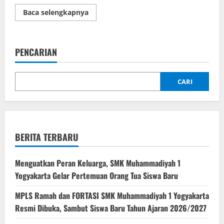
Read
Baca selengkapnya
more
about
Guru
Tamu
PT.
PENCARIAN
Global
Intermedia
Nusantara
:
Pengenalan
CARI
Budaya
Kerja
Industri
dan
Pengembangan
Aplikasi
untuk
BERITA TERBARU
Siswa
RPL
SMK
Muhiyo
Menguatkan Peran Keluarga, SMK Muhammadiyah 1
Yogyakarta Gelar Pertemuan Orang Tua Siswa Baru
MPLS Ramah dan FORTASI SMK Muhammadiyah 1 Yogyakarta
Resmi Dibuka, Sambut Siswa Baru Tahun Ajaran 2026/2027