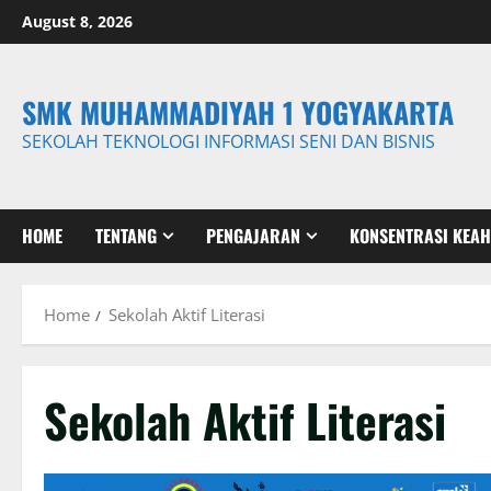
Skip
August 8, 2026
to
content
SMK MUHAMMADIYAH 1 YOGYAKARTA
SEKOLAH TEKNOLOGI INFORMASI SENI DAN BISNIS
HOME
TENTANG
PENGAJARAN
KONSENTRASI KEAH
Home
Sekolah Aktif Literasi
Sekolah Aktif Literasi