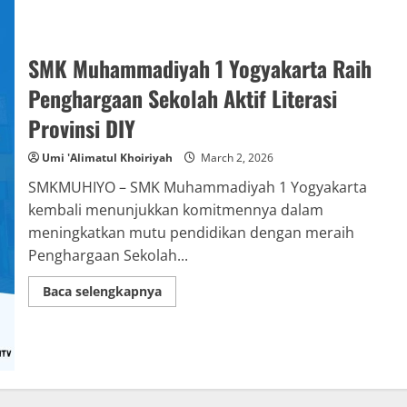
SMK Muhammadiyah 1 Yogyakarta Raih
Penghargaan Sekolah Aktif Literasi
Provinsi DIY
Umi 'Alimatul Khoiriyah
March 2, 2026
SMKMUHIYO – SMK Muhammadiyah 1 Yogyakarta
kembali menunjukkan komitmennya dalam
meningkatkan mutu pendidikan dengan meraih
Penghargaan Sekolah...
Read
Baca selengkapnya
more
about
SMK
Muhammadiyah
1
Yogyakarta
Raih
Penghargaan
Sekolah