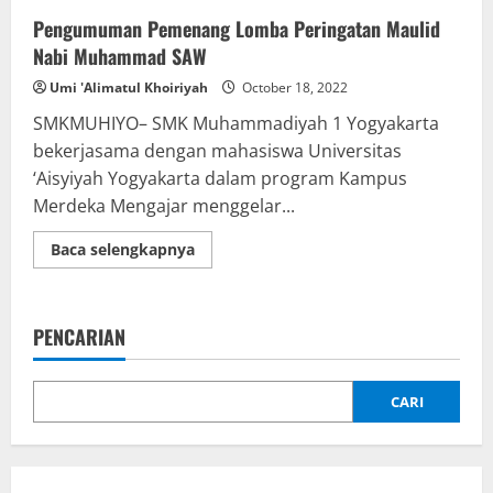
Pengumuman Pemenang Lomba Peringatan Maulid
Nabi Muhammad SAW
Umi 'Alimatul Khoiriyah
October 18, 2022
SMKMUHIYO– SMK Muhammadiyah 1 Yogyakarta
bekerjasama dengan mahasiswa Universitas
‘Aisyiyah Yogyakarta dalam program Kampus
Merdeka Mengajar menggelar...
Read
Baca selengkapnya
more
about
Pengumuman
Pemenang
Lomba
PENCARIAN
Peringatan
Maulid
Nabi
Muhammad
SAW
CARI