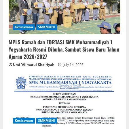
o
n
Kesiswaan
SMKMUHI
MPLS Ramah dan FORTASI SMK Muhammadiyah 1
Yogyakarta Resmi Dibuka, Sambut Siswa Baru Tahun
Ajaran 2026/2027
Umi 'Alimatul Khoiriyah
July 14, 2026
Kesiswaan
SMKMUHI