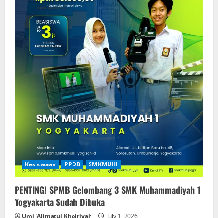
Kesiswaan
PPDB
SMKMUHI
PENTING! SPMB Gelombang 3 SMK Muhammadiyah 1
Yogyakarta Sudah Dibuka
Umi 'Alimatul Khoiriyah
July 1, 2026