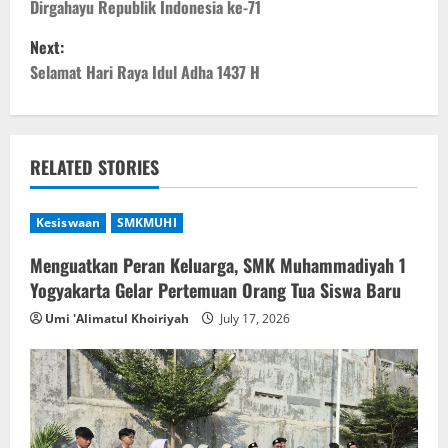
o
Dirgahayu Republik Indonesia ke-71
Next:
s
Selamat Hari Raya Idul Adha 1437 H
t
n
RELATED STORIES
a
v
Kesiswaan
SMKMUHI
i
Menguatkan Peran Keluarga, SMK Muhammadiyah 1
Yogyakarta Gelar Pertemuan Orang Tua Siswa Baru
g
Umi 'Alimatul Khoiriyah
July 17, 2026
a
t
i