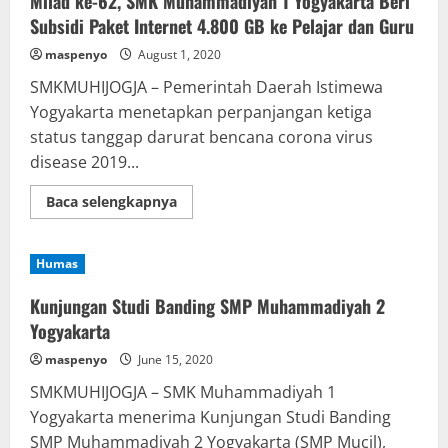
Milad ke-62, SMK Muhammadiyah 1 Yogyakarta Beri
SMK
Muhiyo
Subsidi Paket Internet 4.800 GB ke Pelajar dan Guru
Lakukan
Home
maspenyo
August 1, 2020
Visit
SMKMUHIJOGJA – Pemerintah Daerah Istimewa
Yogyakarta menetapkan perpanjangan ketiga
status tanggap darurat bencana corona virus
disease 2019...
Read
Baca selengkapnya
more
about
Milad
ke-
Humas
62,
SMK
Muhammadiyah
Kunjungan Studi Banding SMP Muhammadiyah 2
1
Yogyakarta
Yogyakarta
Beri
Subsidi
maspenyo
June 15, 2020
Paket
Internet
SMKMUHIJOGJA – SMK Muhammadiyah 1
4.800
GB
Yogyakarta menerima Kunjungan Studi Banding
ke
Pelajar
SMP Muhammadiyah 2 Yogyakarta (SMP Mucil),