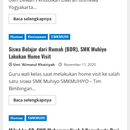
Yogyakarta...
Read
Baca selengkapnya
more
about
Diskusi
Dewan
Humas
Kesiswaan
SMKMUHI
Pendidikan
DIY
Siswa Belajar dari Rumah (BDR), SMK Muhiyo
Lakukan Home Visit
Umi 'Alimatul Khoiriyah
November 11, 2020
Guru wali kelas saat melakukan home visit ke salah
satu siswa SMK Muhiyo SMKMUHIYO – Tim
Bimbingan...
Read
Baca selengkapnya
more
about
Siswa
Belajar
Humas
SMKMUHI
dari
Rumah
(BDR),