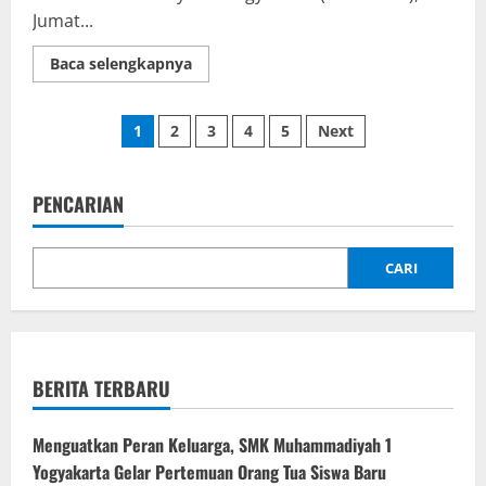
dan
Jumat...
Guru
Read
Baca selengkapnya
more
about
Kunjungan
Posts
Studi
1
2
3
4
5
Next
Banding
SMP
pagination
Muhammadiyah
2
Yogyakarta
PENCARIAN
CARI
BERITA TERBARU
Menguatkan Peran Keluarga, SMK Muhammadiyah 1
Yogyakarta Gelar Pertemuan Orang Tua Siswa Baru