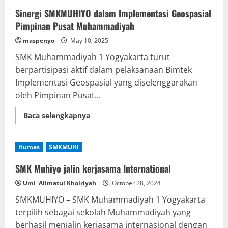
Sinergi SMKMUHIYO dalam Implementasi Geospasial
Pimpinan Pusat Muhammadiyah
maspenyo
May 10, 2025
SMK Muhammadiyah 1 Yogyakarta turut
berpartisipasi aktif dalam pelaksanaan Bimtek
Implementasi Geospasial yang diselenggarakan
oleh Pimpinan Pusat...
Read
Baca selengkapnya
more
about
Sinergi
SMKMUHIYO
Humas
SMKMUHI
dalam
Implementasi
Geospasial
SMK Muhiyo jalin kerjasama International
Pimpinan
Pusat
Umi 'Alimatul Khoiriyah
October 28, 2024
Muhammadiyah
SMKMUHIYO – SMK Muhammadiyah 1 Yogyakarta
terpilih sebagai sekolah Muhammadiyah yang
berhasil menjalin kerjasama internasional dengan