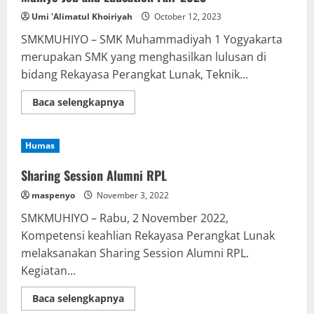
2
siswa
Umi 'Alimatul Khoiriyah
October 12, 2023
SMK
Muhammadiyah
SMKMUHIYO – SMK Muhammadiyah 1 Yogyakarta
1
Yogyakarta
merupakan SMK yang menghasilkan lulusan di
bidang Rekayasa Perangkat Lunak, Teknik...
Read
Baca selengkapnya
more
about
Muhiyo
Job
Humas
and
Education
Fair
Sharing Session Alumni RPL
2023
maspenyo
November 3, 2022
SMKMUHIYO – Rabu, 2 November 2022,
Kompetensi keahlian Rekayasa Perangkat Lunak
melaksanakan Sharing Session Alumni RPL.
Kegiatan...
Read
Baca selengkapnya
more