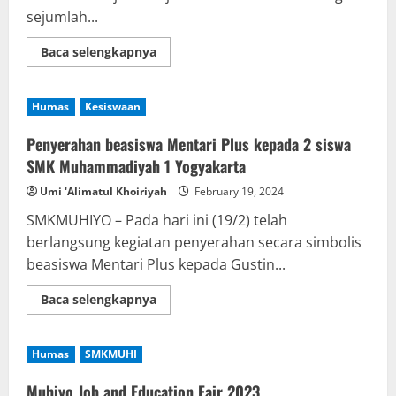
sejumlah...
Read
Baca selengkapnya
more
about
SMK
Muhiyo
Humas
Kesiswaan
jalin
kerjasama
International
Penyerahan beasiswa Mentari Plus kepada 2 siswa
SMK Muhammadiyah 1 Yogyakarta
Umi 'Alimatul Khoiriyah
February 19, 2024
SMKMUHIYO – Pada hari ini (19/2) telah
berlangsung kegiatan penyerahan secara simbolis
beasiswa Mentari Plus kepada Gustin...
Read
Baca selengkapnya
more
about
Penyerahan
beasiswa
Humas
SMKMUHI
Mentari
Plus
kepada
Muhiyo Job and Education Fair 2023