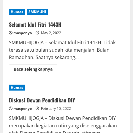
about
Sharing
Session
Humas
SMKMUHI
Alumni
RPL
Selamat Idul Fitri 1443H
maspenyo
May 2, 2022
SMKMUHIJOGJA – Selamat Idul Fitri 1443H. Tidak
terasa satu bulan sudah kita menjalani Bulan
Ramadhan. Saatnya sekarang...
Read
Baca selengkapnya
more
about
Selamat
Idul
Humas
Fitri
1443H
Diskusi Dewan Pendidikan DIY
maspenyo
February 10, 2022
SMKMUHIJOGJA – Diskusi Dewan Pendidikan DIY
merupakan kegiatan rutin yang diselenggarakan
oleh Dewan Pendidikan Daerah Istimewa