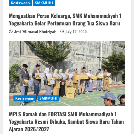
Kesiswaan
SMKMUHI
i
Menguatkan Peran Keluarga, SMK Muhammadiyah 1
g
Yogyakarta Gelar Pertemuan Orang Tua Siswa Baru
a
Umi 'Alimatul Khoiriyah
July 17, 2026
t
i
o
n
Kesiswaan
SMKMUHI
MPLS Ramah dan FORTASI SMK Muhammadiyah 1
Yogyakarta Resmi Dibuka, Sambut Siswa Baru Tahun
Ajaran 2026/2027