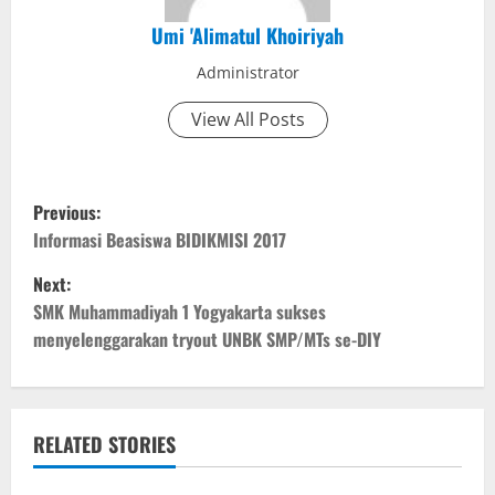
Umi 'Alimatul Khoiriyah
Administrator
View All Posts
P
Previous:
o
Informasi Beasiswa BIDIKMISI 2017
Next:
s
SMK Muhammadiyah 1 Yogyakarta sukses
t
menyelenggarakan tryout UNBK SMP/MTs se-DIY
n
a
RELATED STORIES
v