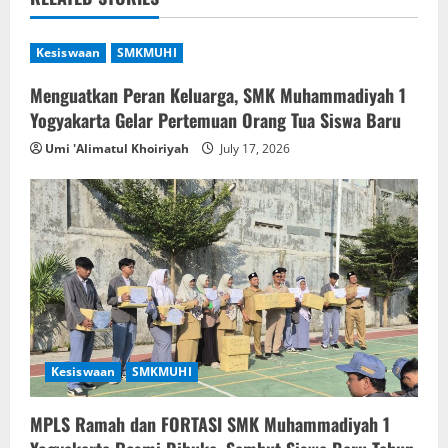
a
v
Kesiswaan
SMKMUHI
i
Menguatkan Peran Keluarga, SMK Muhammadiyah 1
Yogyakarta Gelar Pertemuan Orang Tua Siswa Baru
g
Umi 'Alimatul Khoiriyah
July 17, 2026
a
t
i
o
n
Kesiswaan
SMKMUHI
MPLS Ramah dan FORTASI SMK Muhammadiyah 1