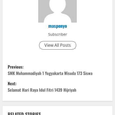
maspenyo
Subscriber
View All Posts
P
Previous:
o
SMK Muhammadiyah 1 Yogyakarta Wisuda 173 Siswa
Next:
s
Selamat Hari Raya Idul Fitri 1439 Hijriyah
t
n
RELATED STORIES