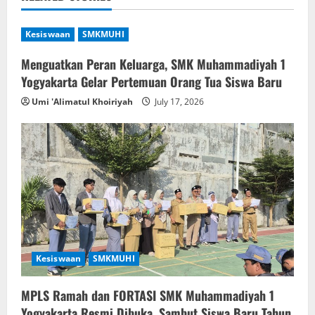
v
Kesiswaan
SMKMUHI
i
Menguatkan Peran Keluarga, SMK Muhammadiyah 1
g
Yogyakarta Gelar Pertemuan Orang Tua Siswa Baru
a
Umi 'Alimatul Khoiriyah
July 17, 2026
t
i
o
n
Kesiswaan
SMKMUHI
MPLS Ramah dan FORTASI SMK Muhammadiyah 1
Yogyakarta Resmi Dibuka, Sambut Siswa Baru Tahun