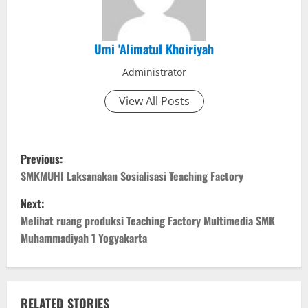
Umi 'Alimatul Khoiriyah
Administrator
View All Posts
P
Previous:
o
SMKMUHI Laksanakan Sosialisasi Teaching Factory
Next:
s
Melihat ruang produksi Teaching Factory Multimedia SMK
t
Muhammadiyah 1 Yogyakarta
n
a
RELATED STORIES