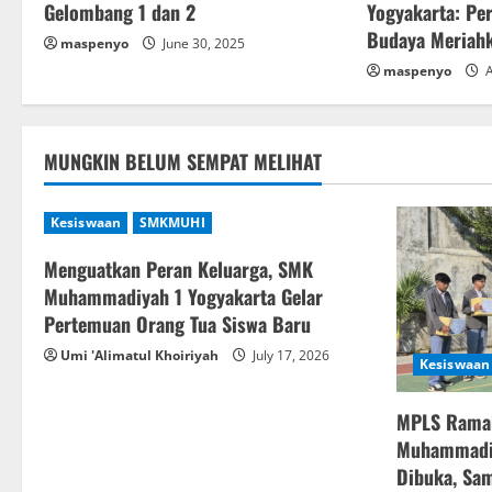
Gelombang 1 dan 2
Yogyakarta: Pe
i
Budaya Meriah
maspenyo
June 30, 2025
g
maspenyo
A
a
MUNGKIN BELUM SEMPAT MELIHAT
t
i
Kesiswaan
SMKMUHI
o
Menguatkan Peran Keluarga, SMK
Muhammadiyah 1 Yogyakarta Gelar
n
Pertemuan Orang Tua Siswa Baru
Umi 'Alimatul Khoiriyah
July 17, 2026
Kesiswaan
MPLS Rama
Muhammadiy
Dibuka, Sam