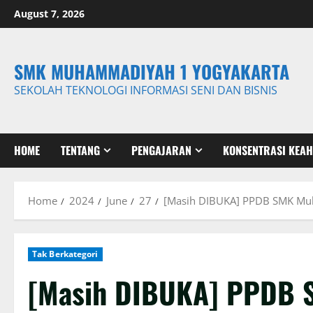
Skip
August 7, 2026
to
content
SMK MUHAMMADIYAH 1 YOGYAKARTA
SEKOLAH TEKNOLOGI INFORMASI SENI DAN BISNIS
HOME
TENTANG
PENGAJARAN
KONSENTRASI KEAH
Home
2024
June
27
[Masih DIBUKA] PPDB SMK Mu
Tak Berkategori
[Masih DIBUKA] PPDB 