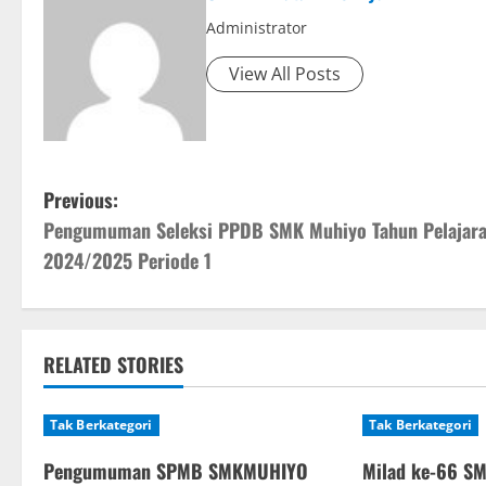
Administrator
View All Posts
P
Previous:
Pengumuman Seleksi PPDB SMK Muhiyo Tahun Pelajar
o
2024/2025 Periode 1
s
t
RELATED STORIES
n
a
Tak Berkategori
Tak Berkategori
v
Pengumuman SPMB SMKMUHIYO
Milad ke-66 S