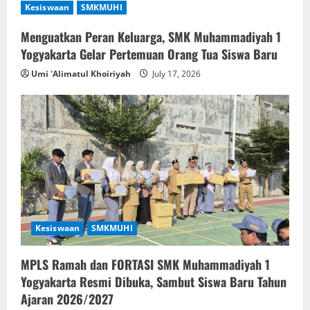
Kesiswaan
SMKMUHI
i
Menguatkan Peran Keluarga, SMK Muhammadiyah 1
g
Yogyakarta Gelar Pertemuan Orang Tua Siswa Baru
a
Umi 'Alimatul Khoiriyah
July 17, 2026
t
i
o
n
Kesiswaan
SMKMUHI
MPLS Ramah dan FORTASI SMK Muhammadiyah 1
Yogyakarta Resmi Dibuka, Sambut Siswa Baru Tahun
Ajaran 2026/2027