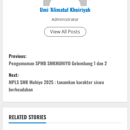
Umi 'Alimatul Khoiriyah
Administrator
View All Posts
P
Previous:
o
Pengumuman SPMB SMKMUHIYO Gelombang 1 dan 2
Next:
s
MPLS SMK Muhiyo 2025 : tanamkan karakter siswa
t
berkeadaban
n
a
RELATED STORIES
v