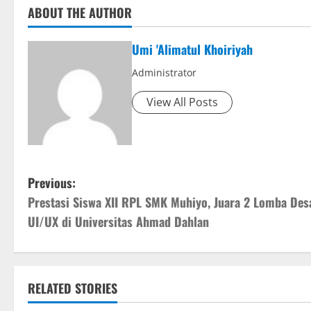
ABOUT THE AUTHOR
Umi 'Alimatul Khoiriyah
Administrator
View All Posts
P
Previous:
Prestasi Siswa XII RPL SMK Muhiyo, Juara 2 Lomba Des
o
UI/UX di Universitas Ahmad Dahlan
s
t
RELATED STORIES
n