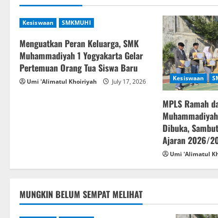
n
a
Kesiswaan
SMKMUHI
v
Menguatkan Peran Keluarga, SMK
Muhammadiyah 1 Yogyakarta Gelar
i
Pertemuan Orang Tua Siswa Baru
Kesiswaan
S
g
Umi 'Alimatul Khoiriyah
July 17, 2026
a
MPLS Ramah d
Muhammadiyah 
t
Dibuka, Sambut
Ajaran 2026/2
i
Umi 'Alimatul K
o
n
MUNGKIN BELUM SEMPAT MELIHAT