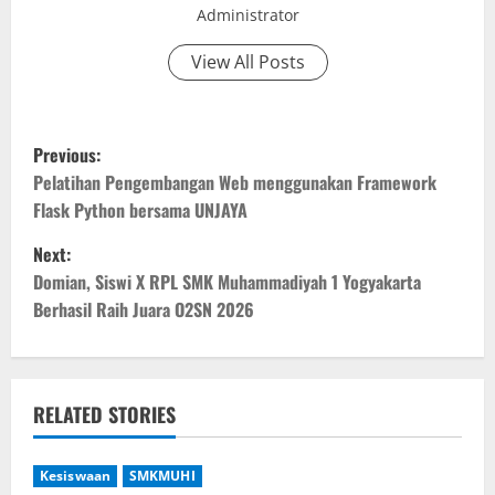
Administrator
View All Posts
P
Previous:
o
Pelatihan Pengembangan Web menggunakan Framework
Flask Python bersama UNJAYA
s
Next:
t
Domian, Siswi X RPL SMK Muhammadiyah 1 Yogyakarta
Berhasil Raih Juara O2SN 2026
n
a
v
RELATED STORIES
i
Kesiswaan
SMKMUHI