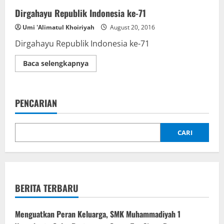
Dirgahayu Republik Indonesia ke-71
Umi 'Alimatul Khoiriyah
August 20, 2016
Dirgahayu Republik Indonesia ke-71
Read
Baca selengkapnya
more
about
Dirgahayu
Republik
Indonesia
PENCARIAN
ke-
71
CARI
BERITA TERBARU
Menguatkan Peran Keluarga, SMK Muhammadiyah 1