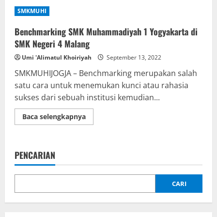
SMKMUHI
Benchmarking SMK Muhammadiyah 1 Yogyakarta di
SMK Negeri 4 Malang
Umi 'Alimatul Khoiriyah
September 13, 2022
SMKMUHIJOGJA – Benchmarking merupakan salah
satu cara untuk menemukan kunci atau rahasia
sukses dari sebuah institusi kemudian...
Read
Baca selengkapnya
more
about
Benchmarking
SMK
Muhammadiyah
PENCARIAN
1
Yogyakarta
di
SMK
Negeri
CARI
4
Malang