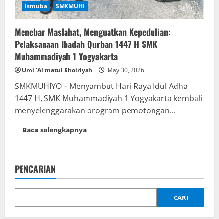
Ismuba
SMKMUHI
Menebar Maslahat, Menguatkan Kepedulian:
Pelaksanaan Ibadah Qurban 1447 H SMK
Muhammadiyah 1 Yogyakarta
Umi 'Alimatul Khoiriyah
May 30, 2026
SMKMUHIYO – Menyambut Hari Raya Idul Adha
1447 H, SMK Muhammadiyah 1 Yogyakarta kembali
menyelenggarakan program pemotongan...
Read
Baca selengkapnya
more
about
Menebar
Maslahat,
Menguatkan
PENCARIAN
Kepedulian:
Pelaksanaan
Ibadah
Qurban
1447
CARI
H
SMK
Muhammadiyah