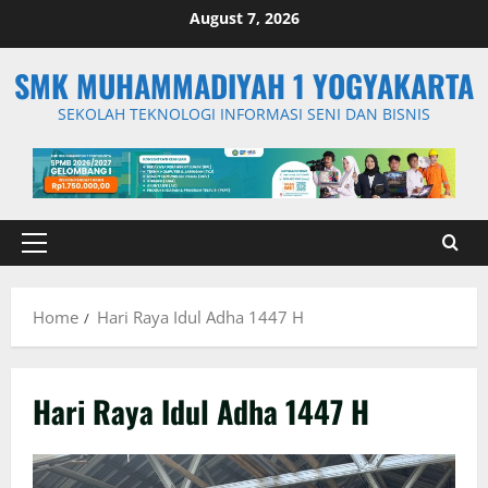
Skip
August 7, 2026
to
content
SMK MUHAMMADIYAH 1 YOGYAKARTA
SEKOLAH TEKNOLOGI INFORMASI SENI DAN BISNIS
Primary
Menu
Home
Hari Raya Idul Adha 1447 H
Hari Raya Idul Adha 1447 H