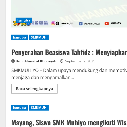
Ismuba
Ismuba
SMKMUHI
Penyerahan Beasiswa Tahfidz : Menyiapka
Umi 'Alimatul Khoiriyah
September 9, 2025
SMKMUHIYO – Dalam upaya mendukung dan memotivasi
menjaga dan mengamalkan...
Read
Baca selengkapnya
more
about
Penyerahan
Beasiswa
Ismuba
SMKMUHI
Tahfidz
:
Menyiapkan
Mayang, Siswa SMK Muhiyo mengikuti Wisu
Generasi
Qur’ani