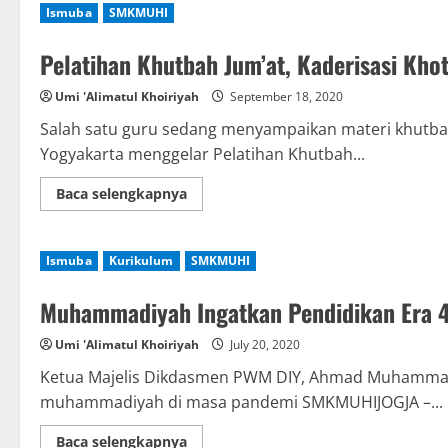
Qur’an
Ismuba
SMKMUHI
Kelas
12
Pelatihan Khutbah Jum’at, Kaderisasi Khot
Umi 'Alimatul Khoiriyah
September 18, 2020
Salah satu guru sedang menyampaikan materi khut
Yogyakarta menggelar Pelatihan Khutbah...
Read
Baca selengkapnya
more
about
Pelatihan
Khutbah
Ismuba
Kurikulum
SMKMUHI
Jum’at,
Kaderisasi
Khotib
Muhammadiyah Ingatkan Pendidikan Era 4
Umi 'Alimatul Khoiriyah
July 20, 2020
Ketua Majelis Dikdasmen PWM DIY, Ahmad Muhammad
muhammadiyah di masa pandemi SMKMUHIJOGJA –...
Read
Baca selengkapnya