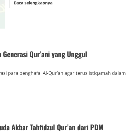
Read
Baca selengkapnya
more
about
SMK
Muhammadiyah
1
Yogyakarta
Peringati
Milad
Muhammadiyah
ke-
113
n Generasi Qur’ani yang Unggul
dengan
Semangat
Berkemajuan
 para penghafal Al-Qur’an agar terus istiqamah dalam
da Akbar Tahfidzul Qur’an dari PDM