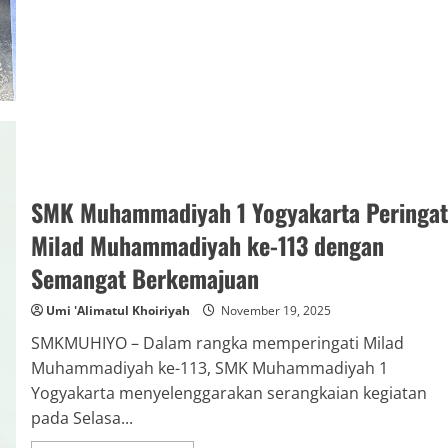
Kepedulian:
Pelaksanaan
Ibadah
Qurban
1447
H
SMK
Muhammadiyah
1
Yogyakarta
SMK Muhammadiyah 1 Yogyakarta Peringat
Milad Muhammadiyah ke-113 dengan
Semangat Berkemajuan
Umi 'Alimatul Khoiriyah
November 19, 2025
SMKMUHIYO – Dalam rangka memperingati Milad
Muhammadiyah ke-113, SMK Muhammadiyah 1
Yogyakarta menyelenggarakan serangkaian kegiatan
pada Selasa...