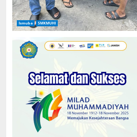
Ismuba
SMKMUHI