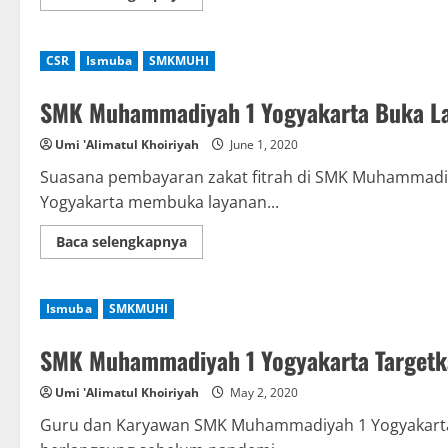
more
about
Muhammadiyah
Ingatkan
CSR
Ismuba
SMKMUHI
Pendidikan
Era
4.0
SMK Muhammadiyah 1 Yogyakarta Buka Lay
Saat
Pandemi
Covid-
Umi 'Alimatul Khoiriyah
June 1, 2020
19
Suasana pembayaran zakat fitrah di SMK Muhammad
Yogyakarta membuka layanan...
Read
Baca selengkapnya
more
about
SMK
Muhammadiyah
Ismuba
SMKMUHI
1
Yogyakarta
Buka
SMK Muhammadiyah 1 Yogyakarta Targetka
Layanan
Bayar
Zakat
Umi 'Alimatul Khoiriyah
May 2, 2020
Fitrah
saat
pandemi
Guru dan Karyawan SMK Muhammadiyah 1 Yogyakarta s