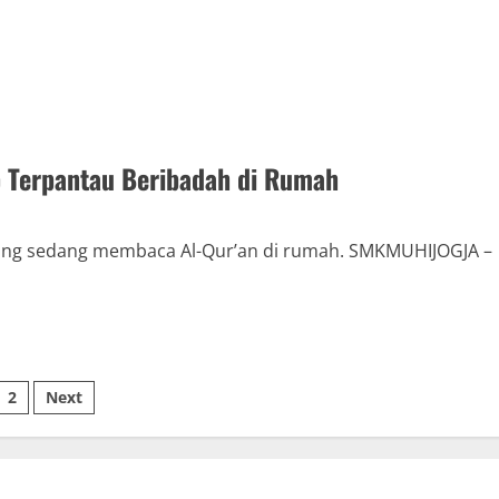
p Terpantau Beribadah di Rumah
ang sedang membaca Al-Qur’an di rumah. SMKMUHIJOGJA –
sts
2
Next
ination