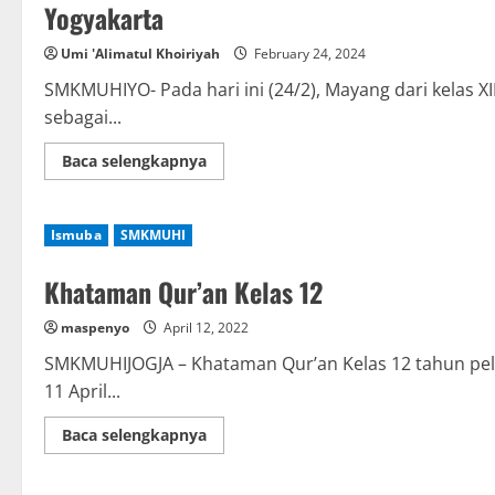
yang
Yogyakarta
Unggul
Umi 'Alimatul Khoiriyah
February 24, 2024
SMKMUHIYO- Pada hari ini (24/2), Mayang dari kelas
sebagai...
Read
Baca selengkapnya
more
about
Mayang,
Siswa
Ismuba
SMKMUHI
SMK
Muhiyo
mengikuti
Khataman Qur’an Kelas 12
Wisuda
Akbar
Tahfidzul
maspenyo
April 12, 2022
Qur’an
dari
PDM
SMKMUHIJOGJA – Khataman Qur’an Kelas 12 tahun pela
Yogyakarta
11 April...
Read
Baca selengkapnya
more
about
Khataman