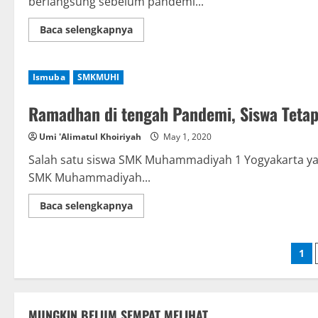
berlangsung sebelum pandemi...
Read
Baca selengkapnya
more
about
SMK
Muhammadiyah
Ismuba
SMKMUHI
1
Yogyakarta
Targetkan
Ramadhan di tengah Pandemi, Siswa Teta
Empat
Kali
Khatam
Umi 'Alimatul Khoiriyah
May 1, 2020
Al-
Qur’an
Salah satu siswa SMK Muhammadiyah 1 Yogyakarta y
SMK Muhammadiyah...
Read
Baca selengkapnya
more
about
Ramadhan
di
Po
1
tengah
Pandemi,
Siswa
pag
Tetap
Terpantau
Beribadah
MUNGKIN BELUM SEMPAT MELIHAT
di