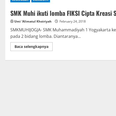
SMK Muhi ikuti lomba FIKSI Cipta Kreasi
Umi 'Alimatul Khoiriyah
February 24, 2018
SMKMUHIJOGJA- SMK Muhammadiyah 1 Yogyakarta kem
pada 2 bidang lomba. Diantaranya...
Read
Baca selengkapnya
more
about
SMK
Muhi
ikuti
lomba
FIKSI
Cipta
Kreasi
Software
dan
Kewirausahaan