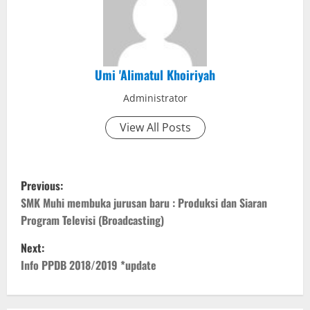
Umi 'Alimatul Khoiriyah
Administrator
View All Posts
P
Previous:
o
SMK Muhi membuka jurusan baru : Produksi dan Siaran
Program Televisi (Broadcasting)
s
Next:
t
Info PPDB 2018/2019 *update
n