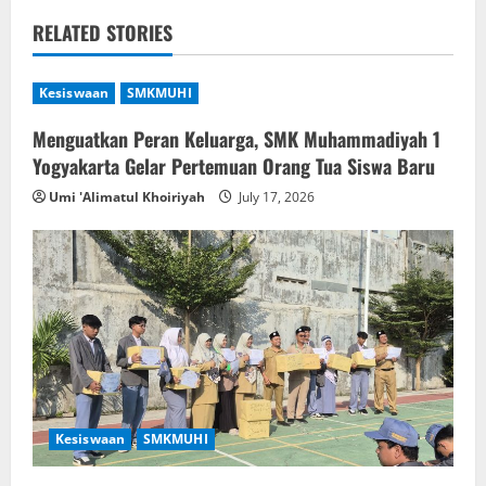
a
RELATED STORIES
v
Kesiswaan
SMKMUHI
i
Menguatkan Peran Keluarga, SMK Muhammadiyah 1
g
Yogyakarta Gelar Pertemuan Orang Tua Siswa Baru
a
Umi 'Alimatul Khoiriyah
July 17, 2026
t
i
o
n
Kesiswaan
SMKMUHI