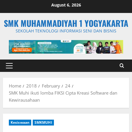
Skip
August 6, 2026
to
content
SMK MUHAMMADIYAH 1 YOGYAKARTA
SEKOLAH TEKNOLOGI INFORMASI SENI DAN BISNIS
Primary
Menu
Home
2018
February
24
SMK Muhi ikuti lomba FIKSI Cipta Kreasi Software dan
Kewirausahaan
Kesiswaan
SMKMUHI