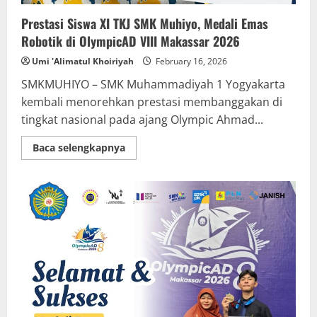
Prestasi Siswa XI TKJ SMK Muhiyo, Medali Emas
Robotik di OlympicAD VIII Makassar 2026
Umi 'Alimatul Khoiriyah
February 16, 2026
SMKMUHIYO – SMK Muhammadiyah 1 Yogyakarta
kembali menorehkan prestasi membanggakan di
tingkat nasional pada ajang Olympic Ahmad...
Read
Baca selengkapnya
more
about
Prestasi
Siswa
XI
TKJ
SMK
Muhiyo,
Medali
Emas
Robotik
di
OlympicAD
VIII
Makassar
2026