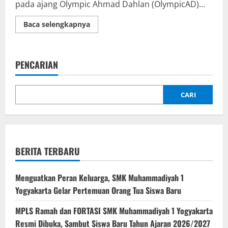
pada ajang Olympic Ahmad Dahlan (OlympicAD)...
Read
Baca selengkapnya
more
about
Mufti
Afriza
Raih
PENCARIAN
Medali
Emas
Cabang
Newsreading
in
CARI
English
pada
OlympicAD
VIII
Makassar
2026
BERITA TERBARU
Menguatkan Peran Keluarga, SMK Muhammadiyah 1
Yogyakarta Gelar Pertemuan Orang Tua Siswa Baru
MPLS Ramah dan FORTASI SMK Muhammadiyah 1 Yogyakarta
Resmi Dibuka, Sambut Siswa Baru Tahun Ajaran 2026/2027