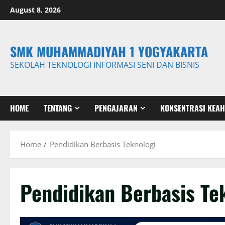
Skip
August 8, 2026
to
content
SMK MUHAMMADIYAH 1 YOGYAKARTA
SEKOLAH TEKNOLOGI INFORMASI SENI DAN BISNIS
HOME
TENTANG
PENGAJARAN
KONSENTRASI KEAH
Home
Pendidikan Berbasis Teknologi
Pendidikan Berbasis Te