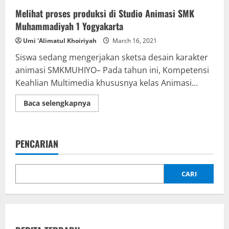
Melihat proses produksi di Studio Animasi SMK
Muhammadiyah 1 Yogyakarta
Umi 'Alimatul Khoiriyah
March 16, 2021
Siswa sedang mengerjakan sketsa desain karakter
animasi SMKMUHIYO– Pada tahun ini, Kompetensi
Keahlian Multimedia khususnya kelas Animasi...
Read
Baca selengkapnya
more
about
Melihat
proses
produksi
PENCARIAN
di
Studio
Animasi
SMK
Muhammadiyah
CARI
1
Yogyakarta