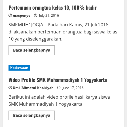
Pertemuan orangtua kelas 10, 100% hadir
maspenyo
July 21, 2016
SMKMUH1JOGJA – Pada hari Kamis, 21 Juli 2016
dilaksanakan pertemuan orangtua bagi siswa kelas
10 yang diselenggarakan...
Read
Baca selengkapnya
more
about
Pertemuan
orangtua
Kesiswaan
kelas
10,
100%
Video Profile SMK Muhammadiyah 1 Yogyakarta
hadir
Umi 'Alimatul Khoiriyah
June 17, 2016
Berikut ini adalah video profile hasil karya siswa
SMK Muhammadiyah 1 Yogyakarta.
Read
Baca selengkapnya
more
about
Video