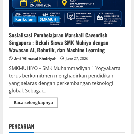
Kurikulum
SMKMUHI
Sosialisasi Pembelajaran Marshall Cavendish
Singapura : Bekali Siswa SMK Muhiyo dengan
Wawasan AI, Robotik, dan Machine Learning
Umi 'Alimatul Khoiriyah
June 27, 2026
SMKMUHIYO – SMK Muhammadiyah 1 Yogyakarta
terus berkomitmen menghadirkan pendidikan
yang selaras dengan perkembangan teknologi
global. Sebagai...
Read
Baca selengkapnya
more
about
Sosialisasi
Pembelajaran
Marshall
PENCARIAN
Cavendish
Singapura