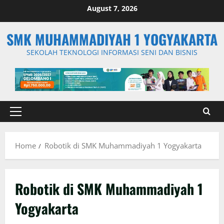
Skip
August 7, 2026
to
content
SMK MUHAMMADIYAH 1 YOGYAKARTA
SEKOLAH TEKNOLOGI INFORMASI SENI DAN BISNIS
Primary
Menu
Home
Robotik di SMK Muhammadiyah 1 Yogyakarta
Robotik di SMK Muhammadiyah 1
Yogyakarta