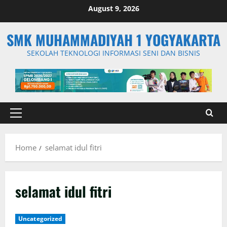
Skip
August 9, 2026
to
content
SMK MUHAMMADIYAH 1 YOGYAKARTA
SEKOLAH TEKNOLOGI INFORMASI SENI DAN BISNIS
Primary
Menu
Home
selamat idul fitri
selamat idul fitri
Uncategorized