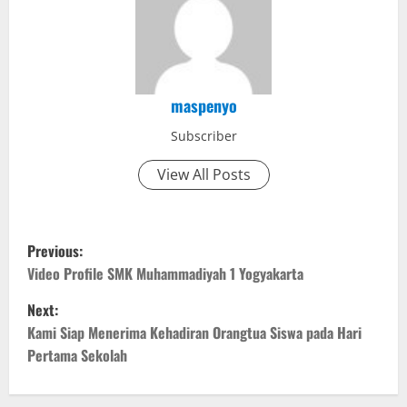
maspenyo
Subscriber
View All Posts
P
Previous:
o
Video Profile SMK Muhammadiyah 1 Yogyakarta
Next:
s
Kami Siap Menerima Kehadiran Orangtua Siswa pada Hari
t
Pertama Sekolah
n