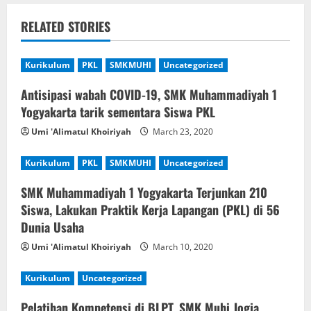
a
RELATED STORIES
v
Kurikulum
PKL
SMKMUHI
Uncategorized
i
Antisipasi wabah COVID-19, SMK Muhammadiyah 1
g
Yogyakarta tarik sementara Siswa PKL
a
Umi 'Alimatul Khoiriyah
March 23, 2020
t
Kurikulum
PKL
SMKMUHI
Uncategorized
i
SMK Muhammadiyah 1 Yogyakarta Terjunkan 210
Siswa, Lakukan Praktik Kerja Lapangan (PKL) di 56
o
Dunia Usaha
n
Umi 'Alimatul Khoiriyah
March 10, 2020
Kurikulum
Uncategorized
Pelatihan Kompetensi di BLPT, SMK Muhi Jogja