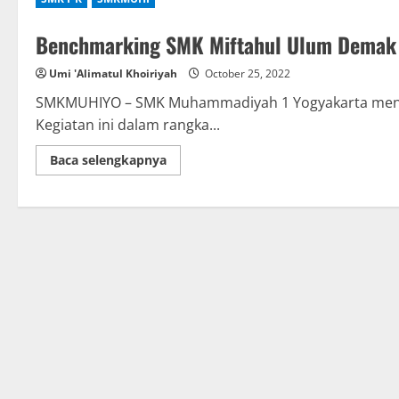
Benchmarking SMK Miftahul Ulum Demak
Umi 'Alimatul Khoiriyah
October 25, 2022
SMKMUHIYO – SMK Muhammadiyah 1 Yogyakarta mene
Kegiatan ini dalam rangka...
Read
Baca selengkapnya
more
about
Benchmarking
SMK
Miftahul
Ulum
Demak