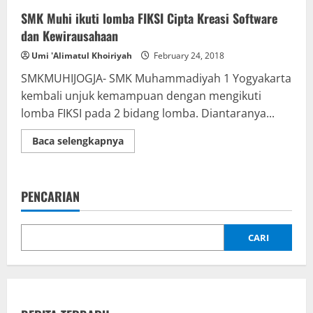
SMK Muhi ikuti lomba FIKSI Cipta Kreasi Software
dan Kewirausahaan
Umi 'Alimatul Khoiriyah
February 24, 2018
SMKMUHIJOGJA- SMK Muhammadiyah 1 Yogyakarta
kembali unjuk kemampuan dengan mengikuti
lomba FIKSI pada 2 bidang lomba. Diantaranya...
Read
Baca selengkapnya
more
about
SMK
Muhi
ikuti
PENCARIAN
lomba
FIKSI
Cipta
Kreasi
Software
CARI
dan
Kewirausahaan