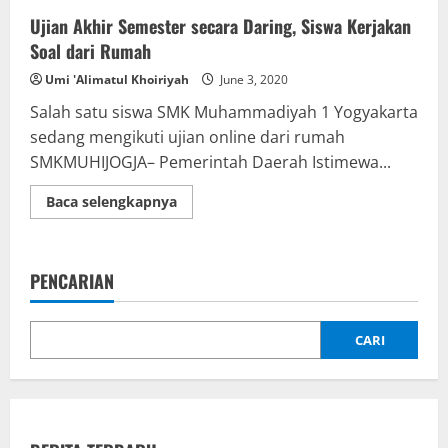
Ujian Akhir Semester secara Daring, Siswa Kerjakan
Soal dari Rumah
Umi 'Alimatul Khoiriyah
June 3, 2020
Salah satu siswa SMK Muhammadiyah 1 Yogyakarta
sedang mengikuti ujian online dari rumah
SMKMUHIJOGJA– Pemerintah Daerah Istimewa...
Read
Baca selengkapnya
more
about
Ujian
Akhir
Semester
PENCARIAN
secara
Daring,
Siswa
Kerjakan
Soal
CARI
dari
Rumah