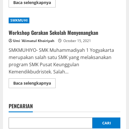
Read
Baca selengkapnya
more
about
Pelatihan
Pembuatan
SMKMUHI
Aplikasi
Augmented
Reality
Workshop Gerakan Sekolah Menyenangkan
Umi 'Alimatul Khoiriyah
October 15, 2021
SMKMUHIYO- SMK Muhammadiyah 1 Yogyakarta
merupakan salah satu SMK yang melaksanakan
program SMK Pusat Keunggulan
Kemendikbudristek. Salah...
Read
Baca selengkapnya
more
about
Workshop
Gerakan
Sekolah
PENCARIAN
Menyenangkan
CARI