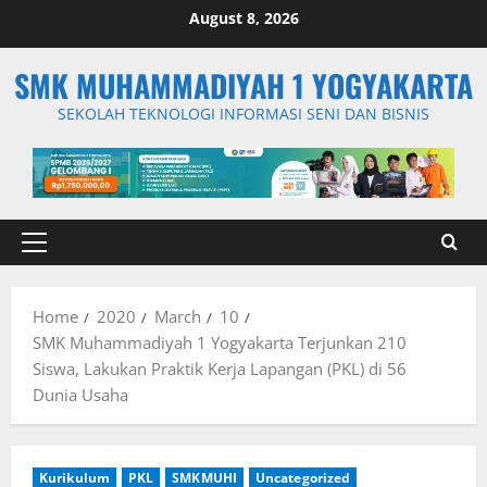
Skip
August 8, 2026
to
content
SMK MUHAMMADIYAH 1 YOGYAKARTA
SEKOLAH TEKNOLOGI INFORMASI SENI DAN BISNIS
Primary
Menu
Home
2020
March
10
SMK Muhammadiyah 1 Yogyakarta Terjunkan 210
Siswa, Lakukan Praktik Kerja Lapangan (PKL) di 56
Dunia Usaha
Kurikulum
PKL
SMKMUHI
Uncategorized