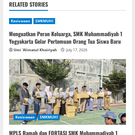
v
RELATED STORIES
i
Kesiswaan
SMKMUHI
g
Menguatkan Peran Keluarga, SMK Muhammadiyah 1
Yogyakarta Gelar Pertemuan Orang Tua Siswa Baru
a
Umi 'Alimatul Khoiriyah
July 17, 2026
t
i
o
n
Kesiswaan
SMKMUHI
MPLS Ramah dan FORTASI SMK Muhammadiyah 1