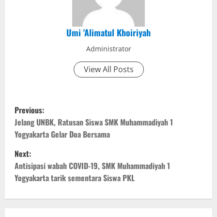
Umi 'Alimatul Khoiriyah
Administrator
View All Posts
P
Previous:
o
Jelang UNBK, Ratusan Siswa SMK Muhammadiyah 1
Yogyakarta Gelar Doa Bersama
s
Next:
t
Antisipasi wabah COVID-19, SMK Muhammadiyah 1
Yogyakarta tarik sementara Siswa PKL
n
a