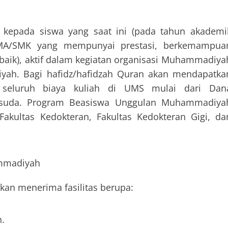
kepada siswa yang saat ini (pada tahun akademi
SMA/SMK yang mempunyai prestasi, berkemampua
erbaik), aktif dalam kegiatan organisasi Muhammadiya
ah. Bagi hafidz/hafidzah Quran akan mendapatka
 seluruh biaya kuliah di UMS mulai dari Dan
wisuda. Program Beasiswa Unggulan Muhammadiya
Fakultas Kedokteran, Fakultas Kedokteran Gigi, da
ammadiyah
n menerima fasilitas berupa:
.