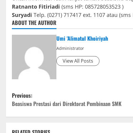
Ratnanto Fitiriadi
(sms HP: 085728053523 )
Suryadi
Telp. (0271) 717417 ext. 1107 atau (sm
ABOUT THE AUTHOR
Umi 'Alimatul Khoiriyah
Administrator
View All Posts
P
Previous:
Beasiswa Prestasi dari Direktorat Pembinaan SMK
o
s
RELATED STORIES