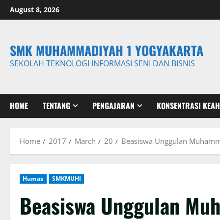
Skip
August 8, 2026
to
content
SMK MUHAMMADIYAH 1 YOGYAKARTA
SEKOLAH TEKNOLOGI INFORMASI SENI DAN BISNIS
HOME
TENTANG
PENGAJARAN
KONSENTRASI KEAH
Home
2017
March
20
Beasiswa Unggulan Muhamm
Humas
SMKMUHI
Beasiswa Unggulan Mu