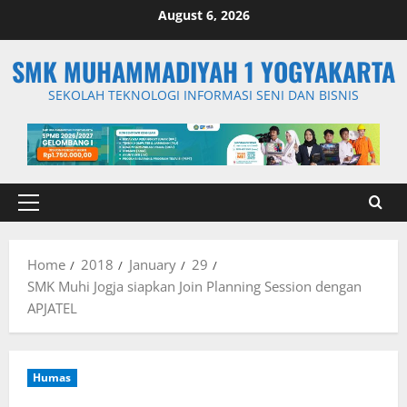
Skip
August 6, 2026
to
content
SMK MUHAMMADIYAH 1 YOGYAKARTA
SEKOLAH TEKNOLOGI INFORMASI SENI DAN BISNIS
Primary
Menu
Home
2018
January
29
SMK Muhi Jogja siapkan Join Planning Session dengan
APJATEL
Humas