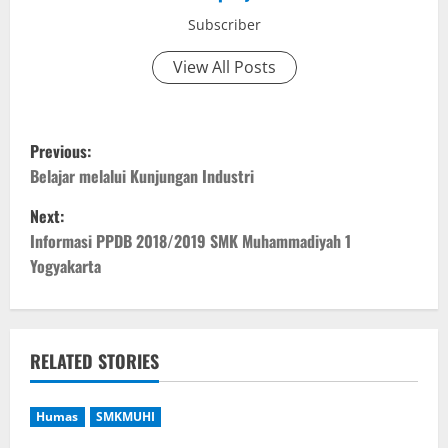
Subscriber
View All Posts
P
Previous:
o
Belajar melalui Kunjungan Industri
Next:
s
Informasi PPDB 2018/2019 SMK Muhammadiyah 1
t
Yogyakarta
n
a
RELATED STORIES
v
Humas
SMKMUHI
i