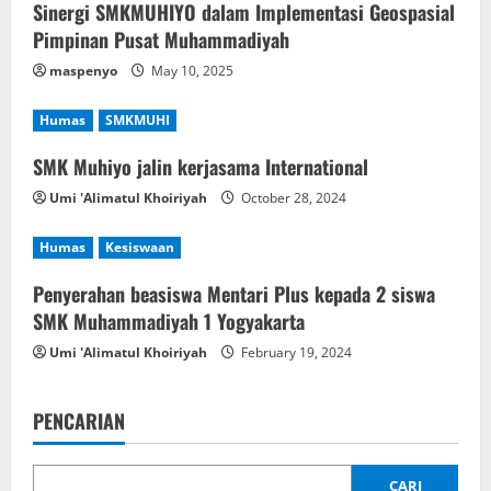
Sinergi SMKMUHIYO dalam Implementasi Geospasial
g
Pimpinan Pusat Muhammadiyah
a
maspenyo
May 10, 2025
t
Humas
SMKMUHI
i
SMK Muhiyo jalin kerjasama International
Umi 'Alimatul Khoiriyah
October 28, 2024
o
Humas
Kesiswaan
n
Penyerahan beasiswa Mentari Plus kepada 2 siswa
SMK Muhammadiyah 1 Yogyakarta
Umi 'Alimatul Khoiriyah
February 19, 2024
PENCARIAN
CARI