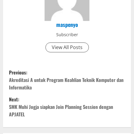
maspenyo
Subscriber
View All Posts
P
Previous:
o
Akreditasi A untuk Program Keahlian Teknik Komputer dan
Informatika
s
Next:
t
SMK Muhi Jogja siapkan Join Planning Session dengan
APJATEL
n
a