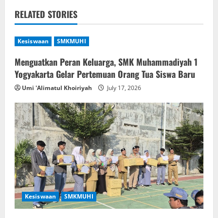
v
RELATED STORIES
i
Kesiswaan
SMKMUHI
g
Menguatkan Peran Keluarga, SMK Muhammadiyah 1
Yogyakarta Gelar Pertemuan Orang Tua Siswa Baru
a
Umi 'Alimatul Khoiriyah
July 17, 2026
t
i
o
n
Kesiswaan
SMKMUHI