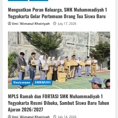
i
Menguatkan Peran Keluarga, SMK Muhammadiyah 1
g
Yogyakarta Gelar Pertemuan Orang Tua Siswa Baru
a
Umi 'Alimatul Khoiriyah
July 17, 2026
t
i
o
n
Kesiswaan
SMKMUHI
MPLS Ramah dan FORTASI SMK Muhammadiyah 1
Yogyakarta Resmi Dibuka, Sambut Siswa Baru Tahun
Ajaran 2026/2027
Umi 'Alimatul Khoiriyah
July 14, 2026