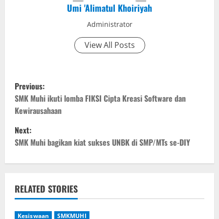
Umi 'Alimatul Khoiriyah
Administrator
View All Posts
P
Previous:
o
SMK Muhi ikuti lomba FIKSI Cipta Kreasi Software dan
Kewirausahaan
s
Next:
t
SMK Muhi bagikan kiat sukses UNBK di SMP/MTs se-DIY
n
a
RELATED STORIES
v
Kesiswaan
SMKMUHI